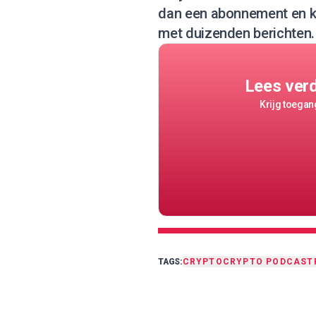
dan een abonnement
en k
met duizenden berichten.
Lees ver
Krijg toegang
TAGS:
CRYPTO
CRYPTO PODCAST