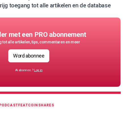
rijg toegang tot alle artikelen en de database
der met een PRO abonnement
 tot alle artikelen, tips, commentaren en meer
Word abonnee
Al abonnee..?
Log in
PODCAST
FEAT
COINSHARES