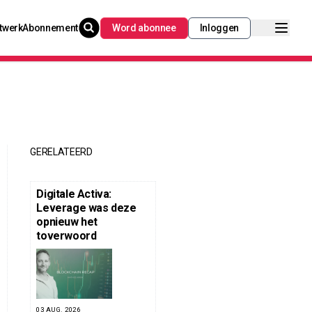
twerk
Abonnement
Word abonnee
Inloggen
GERELATEERD
Digitale Activa:
Leverage was deze
opnieuw het
toverwoord
03 AUG. 2026