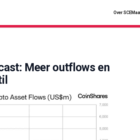
Over SCE
Maa
cast: Meer outflows en
il