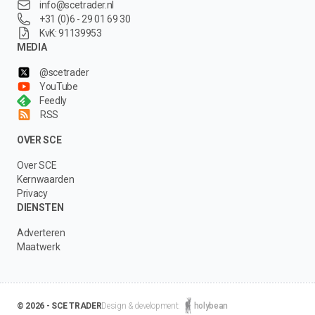
info@scetrader.nl
+31 (0)6 - 29 01 69 30
KvK: 91139953
MEDIA
@scetrader
YouTube
Feedly
RSS
OVER SCE
Over SCE
Kernwaarden
Privacy
DIENSTEN
Adverteren
Maatwerk
© 2026 - SCE TRADER
Design & development:
holybean