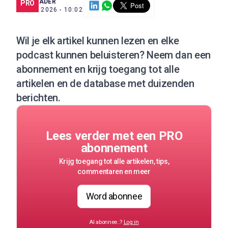
SCE TRADER
PRO
14 MEI 2026 - 10:02
Wil je elk artikel kunnen lezen en elke
podcast kunnen beluisteren?
Neem dan een
abonnement
en krijg toegang tot alle
artikelen en de database met duizenden
berichten.
Lees verder met een PRO
abonnement
Krijg toegang tot alle artikelen, tips,
commentaren en meer
Word abonnee
Al abonnee..?
Log in