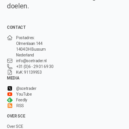
doelen.
CONTACT
Postadres:
Olmenlaan 144
1404 DH Bussum
Nederland
info@scetrader.nl
+31 (0)6 - 29 01 69 30
KvK: 91139953
MEDIA
@scetrader
YouTube
Feedly
RSS
OVER SCE
Over SCE