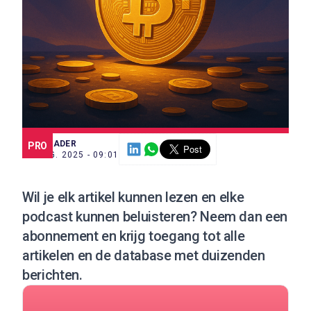
SCE TRADER
PRO
12 AUG. 2025 - 09:01
Wil je elk artikel kunnen lezen en elke
podcast kunnen beluisteren?
Neem dan een
abonnement
en krijg toegang tot alle
artikelen en de database met duizenden
berichten.