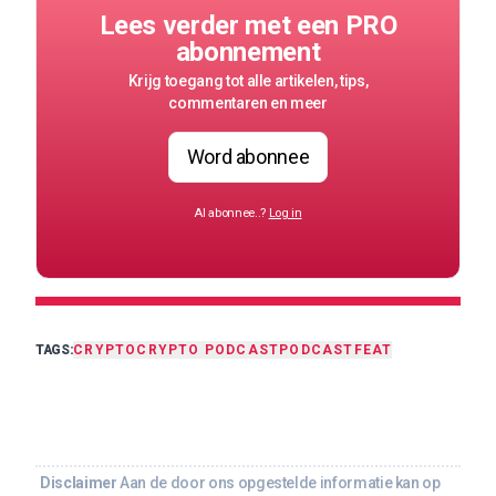
Lees verder met een PRO
abonnement
Krijg toegang tot alle artikelen, tips,
commentaren en meer
Word abonnee
Al abonnee..?
Log in
TAGS:
CRYPTO
CRYPTO PODCAST
PODCAST
FEAT
Disclaimer
Aan de door ons opgestelde informatie kan op