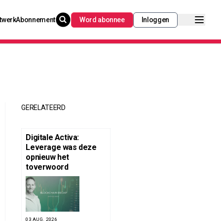
twerk
Abonnement
Word abonnee
Inloggen
GERELATEERD
Digitale Activa:
Leverage was deze
opnieuw het
toverwoord
03 AUG. 2026