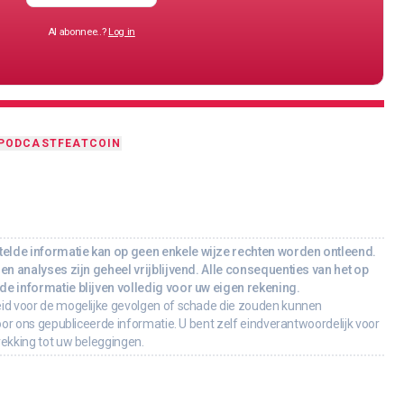
Al abonnee..?
Log in
PODCAST
FEAT
COIN
lde informatie kan op geen enkele wijze rechten worden ontleend.
en analyses zijn geheel vrijblijvend. Alle consequenties van het op
e informatie blijven volledig voor uw eigen rekening.
id voor de mogelijke gevolgen of schade die zouden kunnen
oor ons gepubliceerde informatie. U bent zelf eindverantwoordelijk voor
rekking tot uw beleggingen.