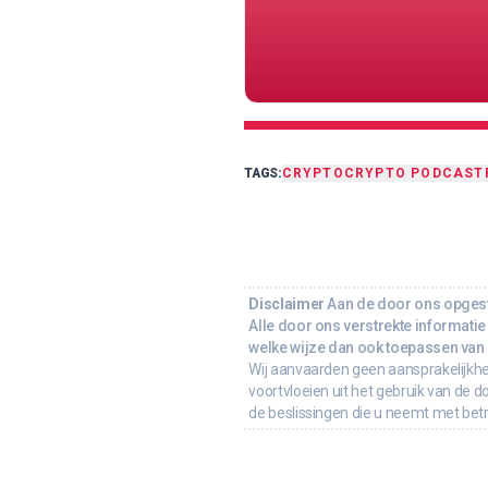
TAGS:
CRYPTO
CRYPTO PODCAST
Disclaimer
Aan de door ons opgeste
Alle door ons verstrekte informatie 
welke wijze dan ook toepassen van d
Wij aanvaarden geen aansprakelijkhe
voortvloeien uit het gebruik van de d
de beslissingen die u neemt met bet