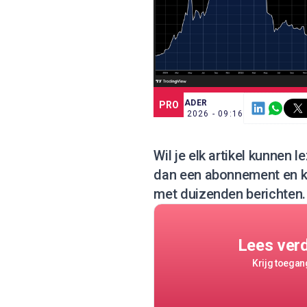
SCE TRADER
PRO
11 MEI 2026 - 09:16
Wil je elk artikel kunnen
dan een abonnement
en k
met duizenden berichten.
Lees ver
Krijg toegang