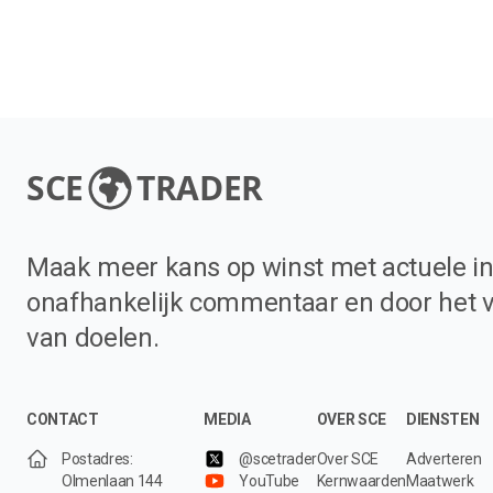
SCE
TRADER
Maak meer kans op winst met actuele in
onafhankelijk commentaar en door het 
van doelen.
CONTACT
MEDIA
OVER SCE
DIENSTEN
Postadres:
@scetrader
Over SCE
Adverteren
Olmenlaan 144
YouTube
Kernwaarden
Maatwerk