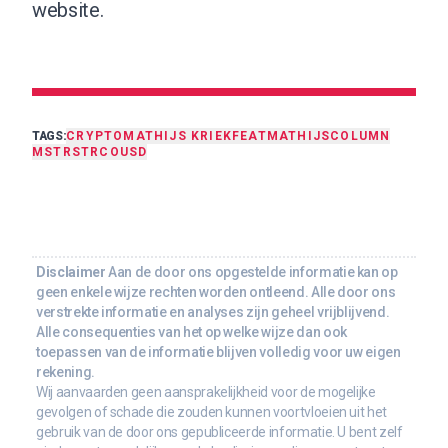
website.
TAGS:
CRYPTO
MATHIJS KRIEK
FEAT
MATHIJS
COLUMN
MSTR
STRC
OUSD
Disclaimer
Aan de door ons opgestelde informatie kan op
geen enkele wijze rechten worden ontleend. Alle door ons
verstrekte informatie en analyses zijn geheel vrijblijvend.
Alle consequenties van het op welke wijze dan ook
toepassen van de informatie blijven volledig voor uw eigen
rekening.
Wij aanvaarden geen aansprakelijkheid voor de mogelijke
gevolgen of schade die zouden kunnen voortvloeien uit het
gebruik van de door ons gepubliceerde informatie. U bent zelf