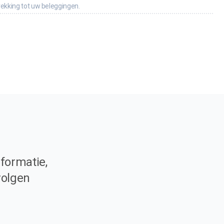
rekking tot uw beleggingen.
formatie,
volgen