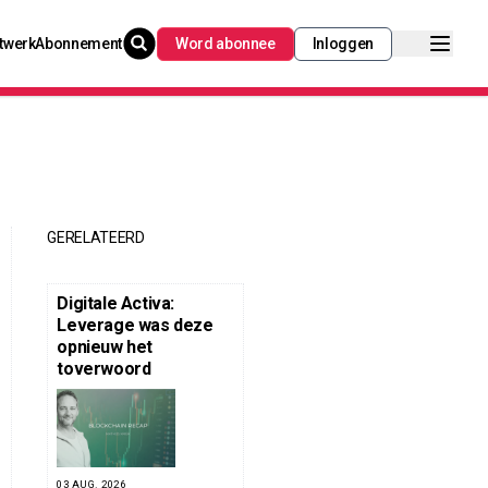
twerk
Abonnement
Word abonnee
Inloggen
GERELATEERD
Digitale Activa:
Leverage was deze
opnieuw het
toverwoord
03 AUG. 2026