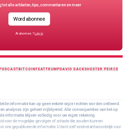
 tot alle artikelen, tips, commentaren en meer
Word abonnee
Al abonnee..?
Log in
PODCAST
BITCOIN
FEAT
TRUMP
DAVID SACKS
HESTER PEIRCE
lde informatie kan op geen enkele wijze rechten worden ontleend.
en analyses zijn geheel vrijblijvend. Alle consequenties van het op
e informatie blijven volledig voor uw eigen rekening.
id voor de mogelijke gevolgen of schade die zouden kunnen
oor ons gepubliceerde informatie. U bent zelf eindverantwoordelijk voor