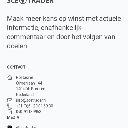
SCE
TRADER
Maak meer kans op winst met actuele
informatie, onafhankelijk
commentaar en door het volgen van
doelen.
CONTACT
Postadres:
Olmenlaan 144
1404 DH Bussum
Nederland
info@scetrader.nl
+31 (0)6 - 29 01 69 30
KvK: 91139953
MEDIA
@scetrader