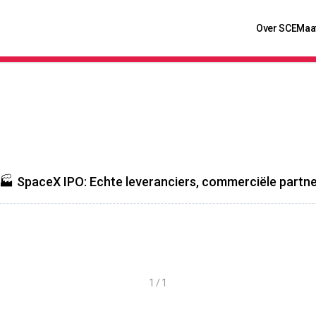
Over SCE
Maa
🏭 SpaceX IPO: Echte leveranciers, commerciële partne
1 / 1