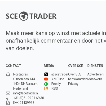
SCE
TRADER
Maak meer kans op winst met actuele in
onafhankelijk commentaar en door het 
van doelen.
CONTACT
MEDIA
OVER SCE
DIENSTEN
Postadres:
@scetrader
Over SCE
Adverteren
Olmenlaan 144
YouTube
Kernwaarden
Maatwerk
1404 DH Bussum
Feedly
Privacy
Nederland
RSS
info@scetrader.nl
+31 (0)6 - 29 01 69 30
KvK: 91139953