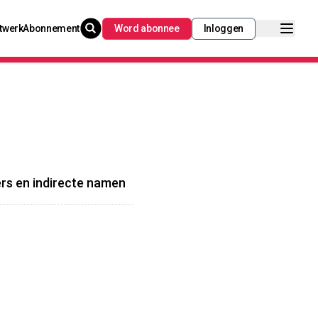
twerk
Abonnement
Word abonnee
Inloggen
rs en indirecte namen