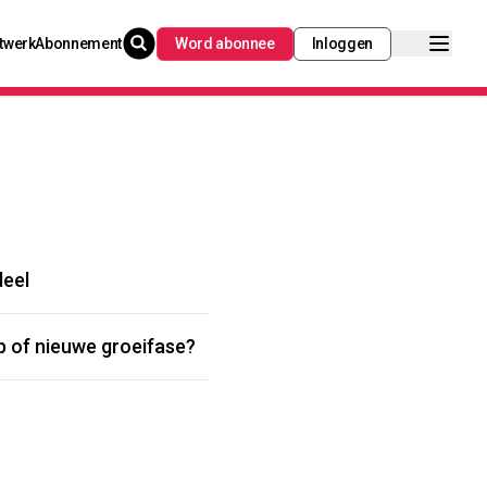
twerk
Abonnement
Word abonnee
Inloggen
deel
p of nieuwe groeifase?