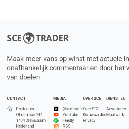
SCE
TRADER
Maak meer kans op winst met actuele in
onafhankelijk commentaar en door het 
van doelen.
CONTACT
MEDIA
OVER SCE
DIENSTEN
Postadres:
@scetrader
Over SCE
Adverteren
Olmenlaan 144
YouTube
Kernwaarden
Maatwerk
1404 DH Bussum
Feedly
Privacy
Nederland
RSS