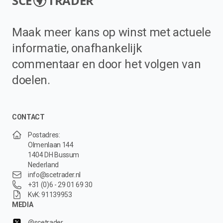
SCE
TRADER
Maak meer kans op winst met actuele
informatie, onafhankelijk
commentaar en door het volgen van
doelen.
CONTACT
Postadres:
Olmenlaan 144
1404 DH Bussum
Nederland
info@scetrader.nl
+31 (0)6 - 29 01 69 30
KvK: 91139953
MEDIA
@scetrader