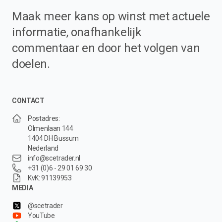
Maak meer kans op winst met actuele
informatie, onafhankelijk
commentaar en door het volgen van
doelen.
CONTACT
Postadres:
Olmenlaan 144
1404 DH Bussum
Nederland
info@scetrader.nl
+31 (0)6 - 29 01 69 30
KvK: 91139953
MEDIA
@scetrader
YouTube