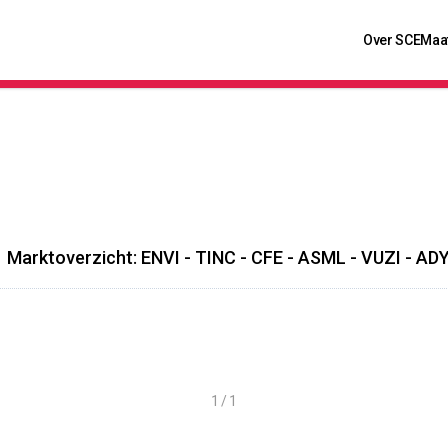
Over SCE
Maa
Marktoverzicht: ENVI - TINC - CFE - ASML - VUZI - A
1 / 1