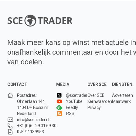
SCE
TRADER
Maak meer kans op winst met actuele in
onafhankelijk commentaar en door het 
van doelen.
CONTACT
MEDIA
OVER SCE
DIENSTEN
Postadres:
@scetrader
Over SCE
Adverteren
Olmenlaan 144
YouTube
Kernwaarden
Maatwerk
1404 DH Bussum
Feedly
Privacy
Nederland
RSS
info@scetrader.nl
+31 (0)6 - 29 01 69 30
KvK: 91139953