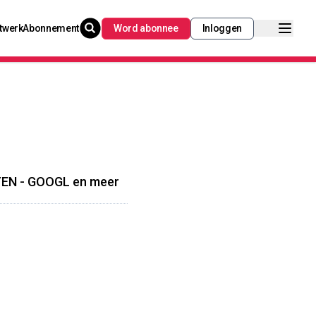
twerk
Abonnement
Word abonnee
Inloggen
DYEN - GOOGL en meer