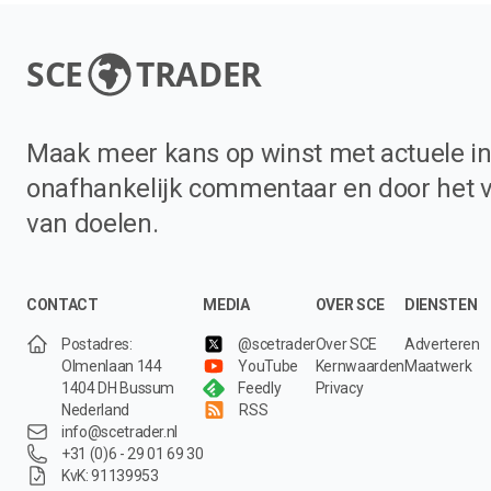
SCE
TRADER
Maak meer kans op winst met actuele in
onafhankelijk commentaar en door het 
van doelen.
CONTACT
MEDIA
OVER SCE
DIENSTEN
Postadres:
@scetrader
Over SCE
Adverteren
Olmenlaan 144
YouTube
Kernwaarden
Maatwerk
1404 DH Bussum
Feedly
Privacy
Nederland
RSS
info@scetrader.nl
+31 (0)6 - 29 01 69 30
KvK: 91139953