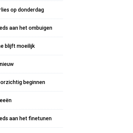
erlies op donderdag
eeds aan het ombuigen
 blijft moeilijk
pnieuw
oorzichtig beginnen
deeën
eeds aan het finetunen