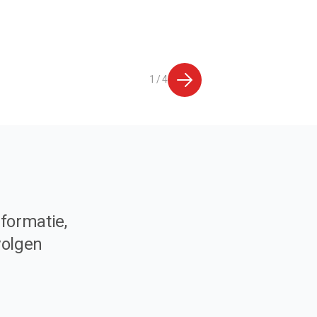
1 / 4
formatie,
volgen