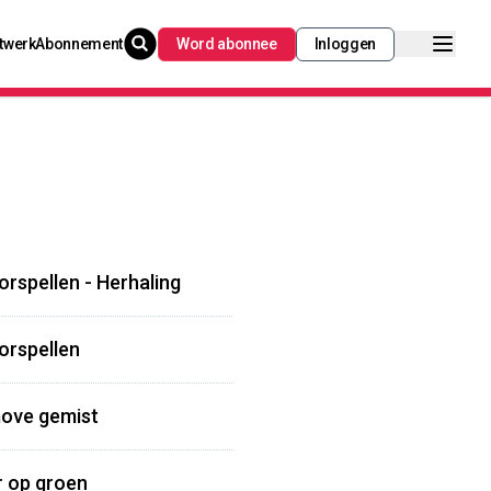
twerk
Abonnement
Word abonnee
Inloggen
orspellen - Herhaling
oorspellen
move gemist
r op groen