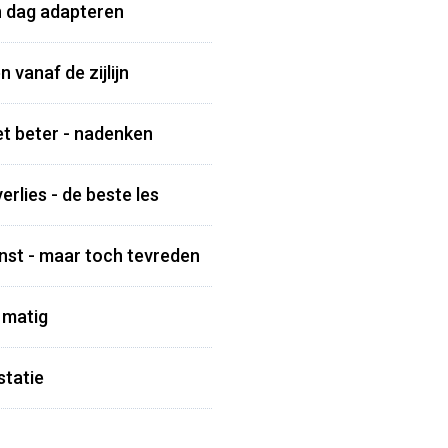
n dag adapteren
 vanaf de zijlijn
et beter - nadenken
rlies - de beste les
inst - maar toch tevreden
 matig
statie