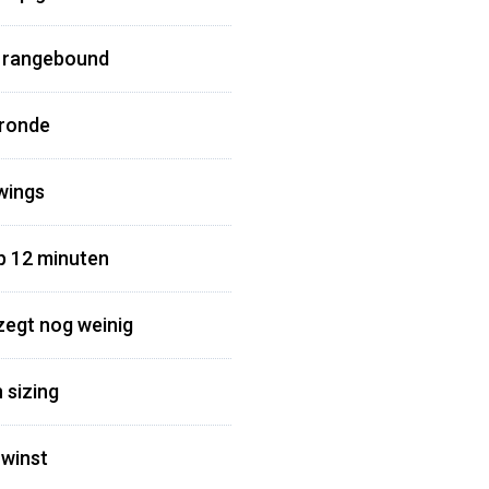
in rangebound
 ronde
swings
op 12 minuten
 zegt nog weinig
 sizing
 winst