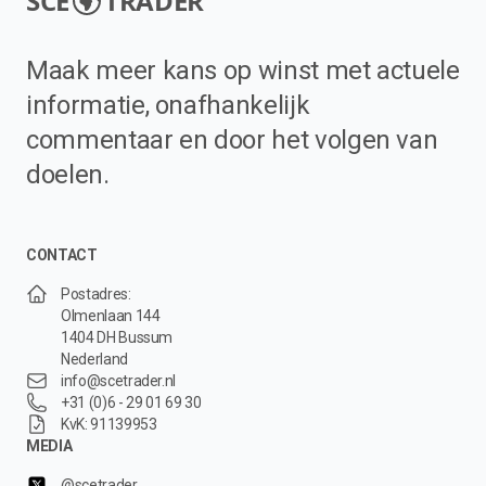
SCE
TRADER
Maak meer kans op winst met actuele
informatie, onafhankelijk
commentaar en door het volgen van
doelen.
CONTACT
Postadres:
Olmenlaan 144
1404 DH Bussum
Nederland
info@scetrader.nl
+31 (0)6 - 29 01 69 30
KvK: 91139953
MEDIA
@scetrader