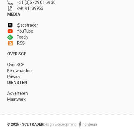
+31 (0)6 - 29 01 69 30
KvK: 91139953
MEDIA
@scetrader
YouTube
Feedly
RSS
OVER SCE
Over SCE
Kernwaarden
Privacy
DIENSTEN
Adverteren
Maatwerk
© 2026 - SCE TRADER
Design & development:
holybean