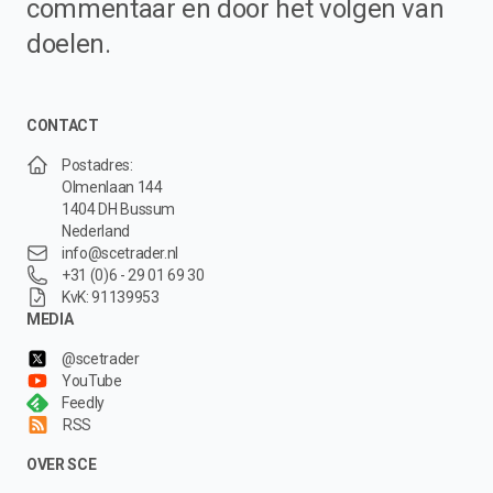
commentaar en door het volgen van
doelen.
CONTACT
Postadres:
Olmenlaan 144
1404 DH Bussum
Nederland
info@scetrader.nl
+31 (0)6 - 29 01 69 30
KvK: 91139953
MEDIA
@scetrader
YouTube
Feedly
RSS
OVER SCE