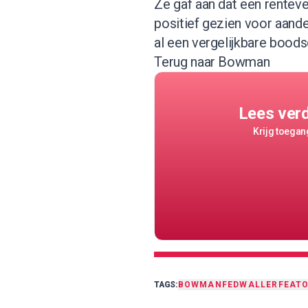
Ze gaf aan dat een rentever
positief gezien voor aande
al een vergelijkbare boods
Terug naar Bowman
Lees ver
Krijg toegang
TAGS:
BOWMAN
FED
WALLER
FEAT
O