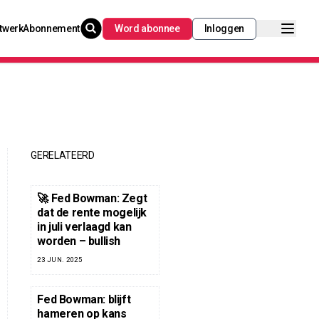
twerk
Abonnement
Word abonnee
Inloggen
GERELATEERD
🚀 Fed Bowman: Zegt
dat de rente mogelijk
in juli verlaagd kan
worden – bullish
23 JUN. 2025
Fed Bowman: blijft
hameren op kans