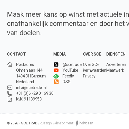
Maak meer kans op winst met actuele in
onafhankelijk commentaar en door het 
van doelen.
CONTACT
MEDIA
OVER SCE
DIENSTEN
Postadres:
@scetrader
Over SCE
Adverteren
Olmenlaan 144
YouTube
Kernwaarden
Maatwerk
1404 DH Bussum
Feedly
Privacy
Nederland
RSS
info@scetrader.nl
+31 (0)6 - 29 01 69 30
KvK: 91139953
© 2026 - SCE TRADER
Design & development:
holybean