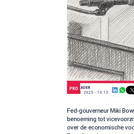
SCE TRADER
PRO
23 JUN. 2025 - 16:13
Fed-gouverneur Miki Bow
benoeming tot vicevoorzit
over de economische voor