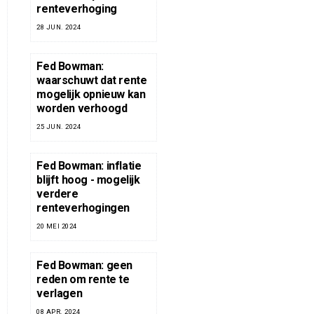
renteverhoging
28 JUN. 2024
Fed Bowman:
waarschuwt dat rente
mogelijk opnieuw kan
worden verhoogd
25 JUN. 2024
Fed Bowman: inflatie
blijft hoog - mogelijk
verdere
renteverhogingen
20 MEI 2024
Fed Bowman: geen
reden om rente te
verlagen
08 APR. 2024