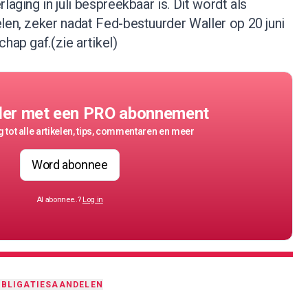
laging in juli bespreekbaar is. Dit wordt als
len, zeker nadat Fed-bestuurder Waller op 20 juni
chap gaf.(
zie artikel
)
der met een PRO abonnement
 tot alle artikelen, tips, commentaren en meer
Word abonnee
Al abonnee..?
Log in
BLIGATIES
AANDELEN