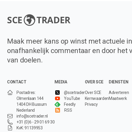
SCE
TRADER
Maak meer kans op winst met actuele in
onafhankelijk commentaar en door het 
van doelen.
CONTACT
MEDIA
OVER SCE
DIENSTEN
Postadres:
@scetrader
Over SCE
Adverteren
Olmenlaan 144
YouTube
Kernwaarden
Maatwerk
1404 DH Bussum
Feedly
Privacy
Nederland
RSS
info@scetrader.nl
+31 (0)6 - 29 01 69 30
KvK: 91139953