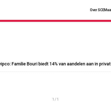
Over SCE
Maa
ipco: Familie Bouri biedt 14% van aandelen aan in priva
1 / 1