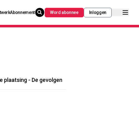
twerk
Abonnement
Word abonnee
Inloggen
te plaatsing - De gevolgen