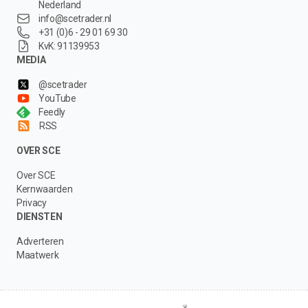
Nederland
info@scetrader.nl
+31 (0)6 - 29 01 69 30
KvK: 91139953
MEDIA
@scetrader
YouTube
Feedly
RSS
OVER SCE
Over SCE
Kernwaarden
Privacy
DIENSTEN
Adverteren
Maatwerk