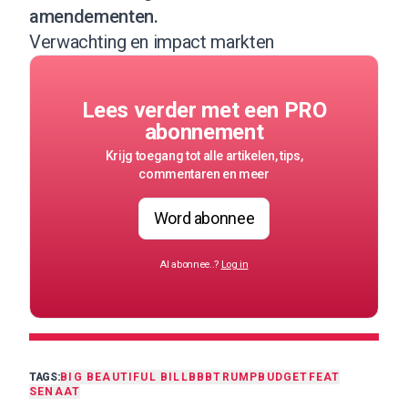
amendementen.
Verwachting en impact markten
Lees verder met een PRO
abonnement
Krijg toegang tot alle artikelen, tips,
commentaren en meer
Word abonnee
Al abonnee..?
Log in
TAGS:
BIG BEAUTIFUL BILL
BBB
TRUMP
BUDGET
FEAT
SENAAT