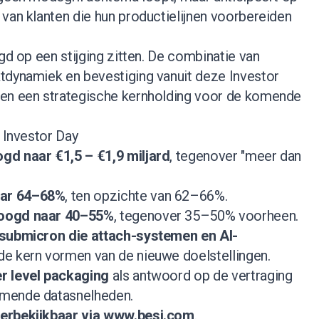
van klanten die hun productielijnen voorbereiden
gd op een stijging zitten. De combinatie van
tdynamiek en bevestiging vanuit deze Investor
gen een strategische kernholding voor de komende
e Investor Day
gd naar €1,5 – €1,9 miljard
, tegenover "meer dan
ar 64–68%
, ten opzichte van 62–66%.
hoogd naar 40–55%
, tegenover 35–50% voorheen.
 submicron die attach-systemen en AI-
de kern vormen van de nieuwe doelstellingen.
r level packaging
als antwoord op de vertraging
emende datasnelheden.
erbekijkbaar via
www.besi.com
.