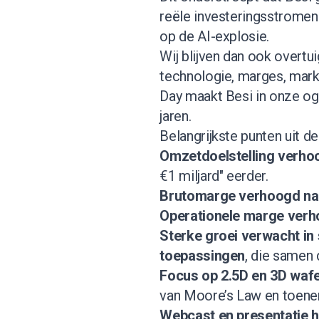
reële investeringsstromen 
op de AI-explosie.
Wij blijven dan ook overtui
technologie, marges, mark
Day maakt Besi in onze o
jaren.
Belangrijkste punten uit d
Omzetdoelstelling verhoo
€1 miljard" eerder.
Brutomarge verhoogd na
Operationele marge ver
Sterke groei verwacht in
toepassingen
, die samen 
Focus op 2.5D en 3D wafe
van Moore’s Law en toen
Webcast en presentatie h