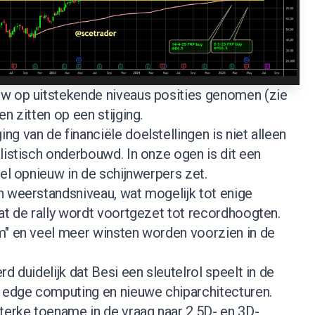
w op uitstekende niveaus posities genomen (
zie
ven zitten op een stijging.
g van de financiële doelstellingen is niet alleen
listisch onderbouwd. In onze ogen is dit een
eel opnieuw in de schijnwerpers zet.
n weerstandsniveau, wat mogelijk tot enige
at de rally wordt voortgezet tot recordhoogten.
m" en veel meer winsten worden voorzien in de
d duidelijk dat Besi een sleutelrol speelt in de
, edge computing en nieuwe chiparchitecturen.
terke toename in de vraag naar 2.5D- en 3D-