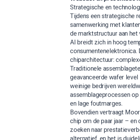
Strategische en technolo
Tijdens een strategische r
samenwerking met klanten
de marktstructuur aan het 
AI breidt zich in hoog tem
consumentenelektronica. 
chiparchitectuur: complex
Traditionele assemblagete
geavanceerde wafer level 
weinige bedrijven wereldwij
assemblageprocessen op s
en lage foutmarges.
Bovendien vertraagt Moore
chip om de paar jaar – en 
zoeken naar prestatieverbe
alternatief, en het is duide