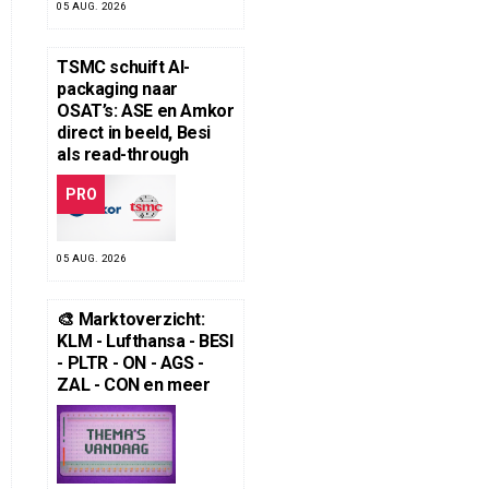
05 AUG. 2026
TSMC schuift AI-
packaging naar
OSAT’s: ASE en Amkor
direct in beeld, Besi
als read-through
PRO
05 AUG. 2026
🎨 Marktoverzicht:
KLM - Lufthansa - BESI
- PLTR - ON - AGS -
ZAL - CON en meer