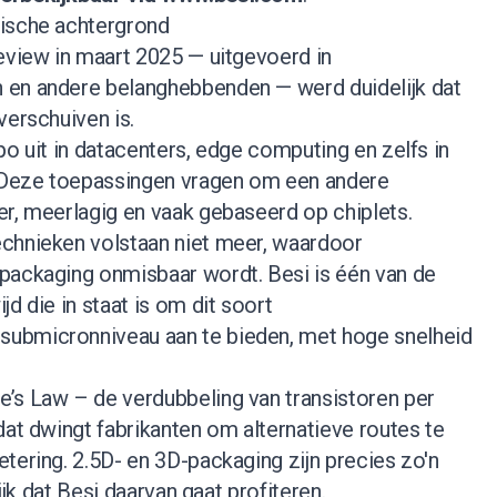
gische achtergrond
eview in maart 2025 — uitgevoerd in
 en andere belanghebbenden — werd duidelijk dat
verschuiven is.
po uit in datacenters, edge computing en zelfs in
Deze toepassingen vragen om een andere
er, meerlagig en vaak gebaseerd op chiplets.
chnieken volstaan niet meer, waardoor
packaging onmisbaar wordt. Besi is één van de
d die in staat is om dit soort
ubmicronniveau aan te bieden, met hoge snelheid
’s Law – de verdubbeling van transistoren per
dat dwingt fabrikanten om alternatieve routes te
tering. 2.5D- en 3D-packaging zijn precies zo'n
lijk dat Besi daarvan gaat profiteren.