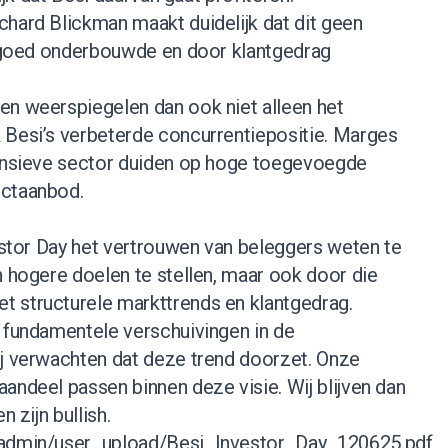
chard Blickman maakt duidelijk dat dit geen
en goed onderbouwde en door klantgedrag
en weerspiegelen dan ook niet alleen het
 Besi’s verbeterde concurrentiepositie. Marges
tensieve sector duiden op hoge toegevoegde
uctaanbod.
vestor Day het vertrouwen van beleggers weten te
n hogere doelen te stellen, maar ook door die
 structurele markttrends en klantgedrag.
n fundamentele verschuivingen in de
ij verwachten dat deze trend doorzet. Onze
andeel passen binnen deze visie. Wij blijven dan
n zijn bullish.
eadmin/user_upload/Besi_Investor_Day_120625.pdf