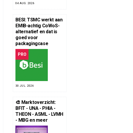
04 AUG. 2026
BESI: TSMC werkt aan
EMIB-achtig CoWoS-
alternatief en dat is
goed voor
packagingcase
PRO
30 JUL. 2026
🎨 Marktoverzicht:
BFIT - UNA - PHIA -
THEON - ASML - LVMH
- MBG en meer