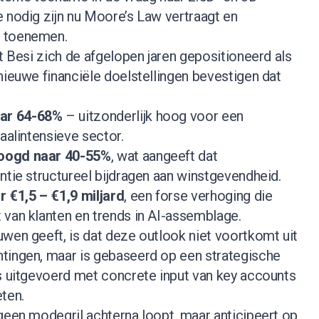
 nodig zijn nu Moore’s Law vertraagt en
l toenemen.
ft Besi zich de afgelopen jaren gepositioneerd als
nieuwe financiële doelstellingen bevestigen dat
ar 64-68%
– uitzonderlijk hoog voor een
aalintensieve sector.
hoogd naar 40-55%
, wat aangeeft dat
ntie structureel bijdragen aan winstgevendheid.
€1,5 – €1,9 miljard
, een forse verhoging die
 van klanten en trends in AI-assemblage.
wen geeft, is dat deze outlook niet voortkomt uit
tingen, maar is gebaseerd op een strategische
is uitgevoerd met concrete input van key accounts
ten.
geen modegril achterna loopt, maar anticipeert op