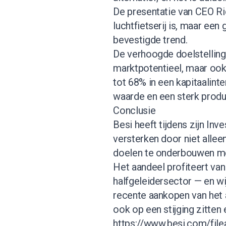
De presentatie van CEO Ri
luchtfietserij is, maar e
bevestigde trend.
De verhoogde doelstelling
marktpotentieel, maar ook
tot 68% in een kapitaalin
waarde en een sterk prod
Conclusie
Besi heeft tijdens zijn In
versterken door niet allee
doelen te onderbouwen met
Het aandeel profiteert va
halfgeleidersector — en w
recente aankopen van het a
ook op een stijging zitten e
https://www.besi.com/fil