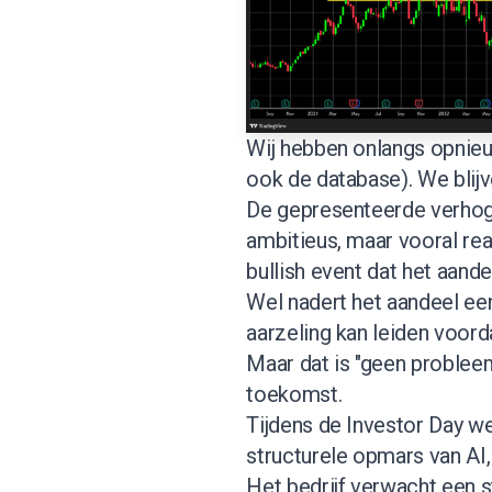
Wij hebben onlangs opnieu
ook de database
). We blij
De gepresenteerde verhogin
ambitieus, maar vooral rea
bullish event dat het aand
Wel nadert het aandeel ee
aarzeling kan leiden voord
Maar dat is "geen problee
toekomst.
Tijdens de Investor Day wer
structurele opmars van AI
Het bedrijf verwacht een s