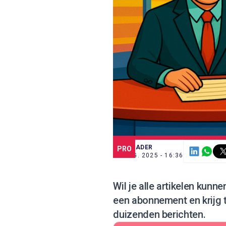
SCE TRADER
PRO
29 AUG. 2025 - 16:36
Wil je alle artikelen kunn
een abonnement
en krijg
duizenden berichten.