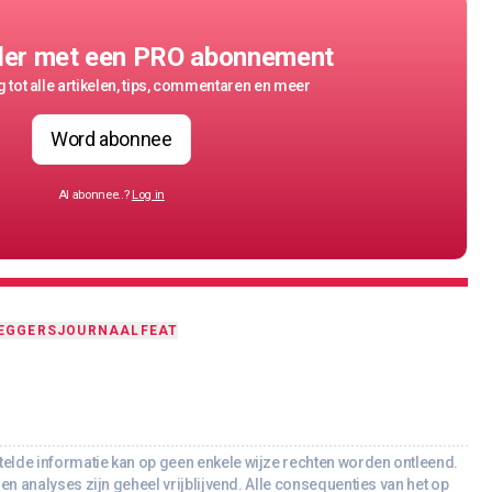
der met een PRO abonnement
 tot alle artikelen, tips, commentaren en meer
Word abonnee
Al abonnee..?
Log in
EGGERSJOURNAAL
FEAT
lde informatie kan op geen enkele wijze rechten worden ontleend.
en analyses zijn geheel vrijblijvend. Alle consequenties van het op