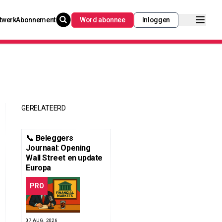
twerk
Abonnement
Word abonnee
Inloggen
GERELATEERD
📞 Beleggers
Journaal: Opening
Wall Street en update
Europa
PRO
07 AUG. 2026