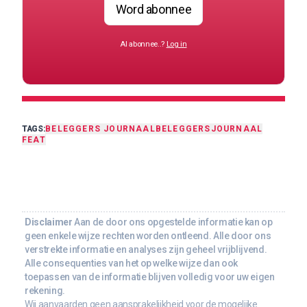
Word abonnee
Al abonnee..?
Log in
TAGS:
BELEGGERS JOURNAAL
BELEGGERSJOURNAAL
FEAT
Disclaimer
Aan de door ons opgestelde informatie kan op
geen enkele wijze rechten worden ontleend. Alle door ons
verstrekte informatie en analyses zijn geheel vrijblijvend.
Alle consequenties van het op welke wijze dan ook
toepassen van de informatie blijven volledig voor uw eigen
rekening.
Wij aanvaarden geen aansprakelijkheid voor de mogelijke