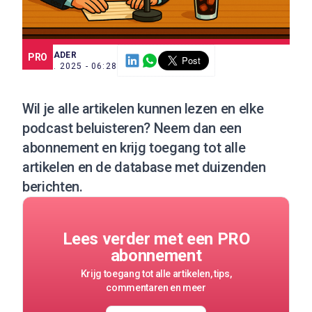
SCE TRADER
PRO
28 JUL. 2025 - 06:28
Wil je alle artikelen kunnen lezen en elke
podcast beluisteren?
Neem dan een
abonnement
en krijg toegang tot alle
artikelen en de database met duizenden
berichten.
Lees verder met een PRO
abonnement
Krijg toegang tot alle artikelen, tips,
commentaren en meer