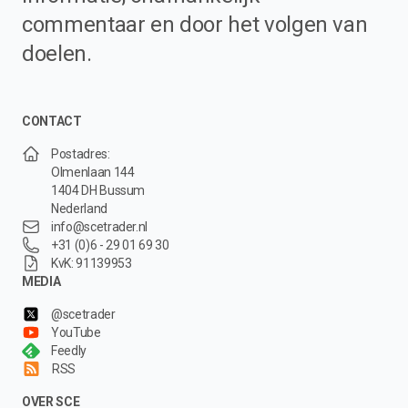
commentaar en door het volgen van
doelen.
CONTACT
Postadres:
Olmenlaan 144
1404 DH Bussum
Nederland
info@scetrader.nl
+31 (0)6 - 29 01 69 30
KvK: 91139953
MEDIA
@scetrader
YouTube
Feedly
RSS
OVER SCE