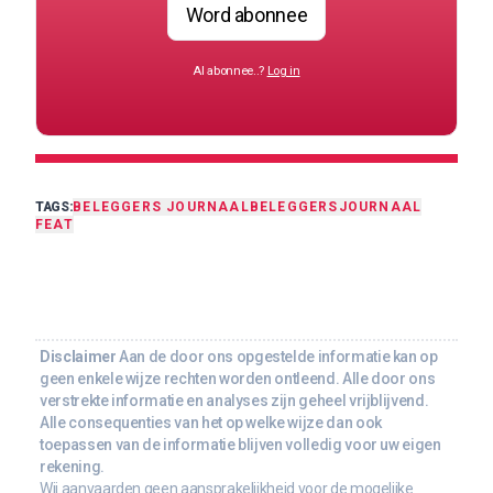
Word abonnee
Al abonnee..?
Log in
TAGS:
BELEGGERS JOURNAAL
BELEGGERSJOURNAAL
FEAT
Disclaimer
Aan de door ons opgestelde informatie kan op
geen enkele wijze rechten worden ontleend. Alle door ons
verstrekte informatie en analyses zijn geheel vrijblijvend.
Alle consequenties van het op welke wijze dan ook
toepassen van de informatie blijven volledig voor uw eigen
rekening.
Wij aanvaarden geen aansprakelijkheid voor de mogelijke