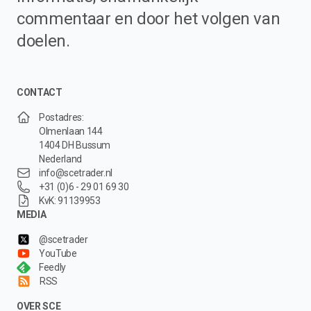
commentaar en door het volgen van
doelen.
CONTACT
Postadres:
Olmenlaan 144
1404 DH Bussum
Nederland
info@scetrader.nl
+31 (0)6 - 29 01 69 30
KvK: 91139953
MEDIA
@scetrader
YouTube
Feedly
RSS
OVER SCE