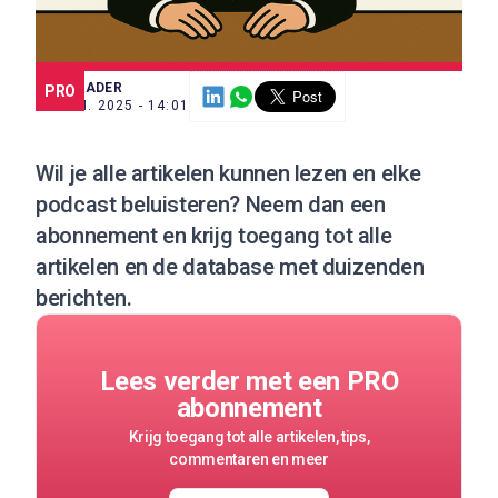
SCE TRADER
PRO
26 JUN. 2025 - 14:01
Wil je alle artikelen kunnen lezen en elke
podcast beluisteren?
Neem dan een
abonnement
en krijg toegang tot alle
artikelen en de database met duizenden
berichten.
Lees verder met een PRO
abonnement
Krijg toegang tot alle artikelen, tips,
commentaren en meer