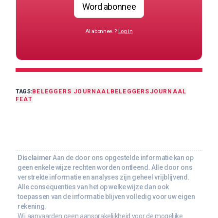
Word abonnee
Al abonnee..?
Log in
TAGS:
BELEGGERS JOURNAAL
BELEGGERSJOURNAAL
FEAT
Disclaimer
Aan de door ons opgestelde informatie kan op
geen enkele wijze rechten worden ontleend. Alle door ons
verstrekte informatie en analyses zijn geheel vrijblijvend.
Alle consequenties van het op welke wijze dan ook
toepassen van de informatie blijven volledig voor uw eigen
rekening.
Wij aanvaarden geen aansprakelijkheid voor de mogelijke