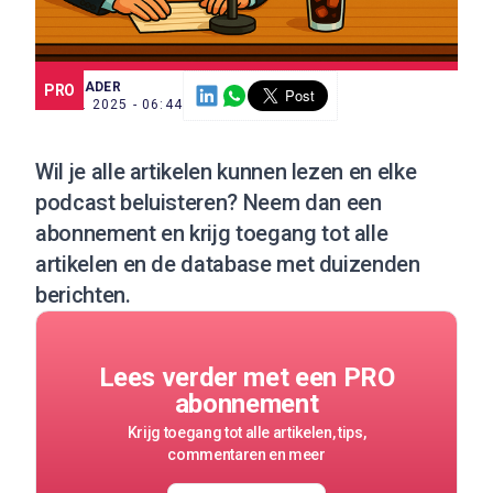
SCE TRADER
PRO
24 SEP. 2025 - 06:44
Wil je alle artikelen kunnen lezen en elke
podcast beluisteren?
Neem dan een
abonnement
en krijg toegang tot alle
artikelen en de database met duizenden
berichten.
Lees verder met een PRO
abonnement
Krijg toegang tot alle artikelen, tips,
commentaren en meer