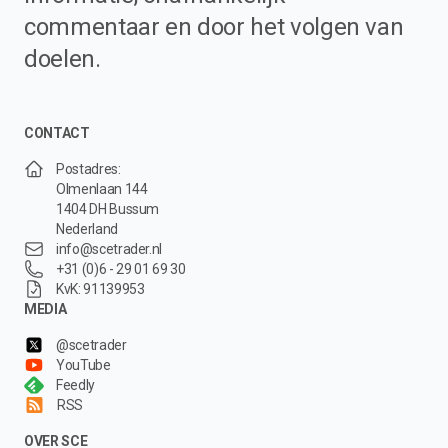
commentaar en door het volgen van
doelen.
CONTACT
Postadres:
Olmenlaan 144
1404 DH Bussum
Nederland
info@scetrader.nl
+31 (0)6 - 29 01 69 30
KvK: 91139953
MEDIA
@scetrader
YouTube
Feedly
RSS
OVER SCE