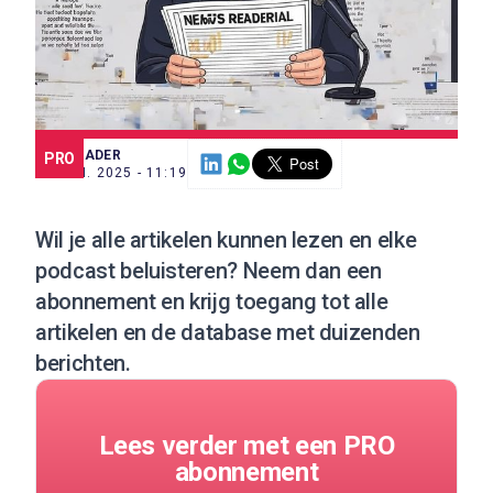
SCE TRADER
PRO
23 JUN. 2025 - 11:19
Wil je alle artikelen kunnen lezen en elke
podcast beluisteren?
Neem dan een
abonnement
en krijg toegang tot alle
artikelen en de database met duizenden
berichten.
Lees verder met een PRO
abonnement