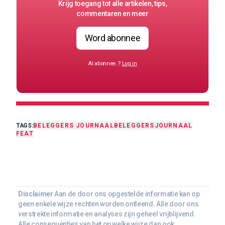
Krijg toegang tot alle artikelen, tips,
commentaren en meer
Word abonnee
Al abonnee..?
Log in
TAGS:
BELEGGERS JOURNAAL
BELEGGERSJOURNAAL
FEAT
Disclaimer
Aan de door ons opgestelde informatie kan op
geen enkele wijze rechten worden ontleend. Alle door ons
verstrekte informatie en analyses zijn geheel vrijblijvend.
Alle consequenties van het op welke wijze dan ook