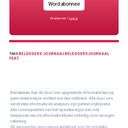
Word abonnee
Al abonnee..?
Log in
TAGS:
BELEGGERS JOURNAAL
BELEGGERSJOURNAAL
FEAT
Disclaimer
Aan de door ons opgestelde informatie kan op
geen enkele wijze rechten worden ontleend. Alle door ons
verstrekte informatie en analyses zijn geheel vrijblijvend.
Alle consequenties van het op welke wijze dan ook
toepassen van de informatie blijven volledig voor uw eigen
rekening.
Wij aanvaarden geen aansprakelijkheid voor de mogelijke