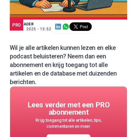
SCE TRADER
PRO
22 JUL. 2025 - 15:52
Wil je alle artikelen kunnen lezen en elke
podcast beluisteren?
Neem dan een
abonnement
en krijg toegang tot alle
artikelen en de database met duizenden
berichten.
Lees verder met een PRO
abonnement
Krijg toegang tot alle artikelen, tips,
commentaren en meer