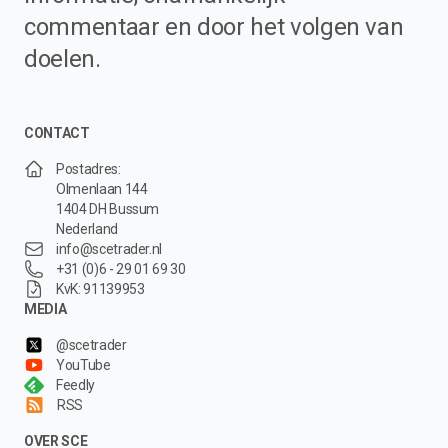
commentaar en door het volgen van
doelen.
CONTACT
Postadres:
Olmenlaan 144
1404 DH Bussum
Nederland
info@scetrader.nl
+31 (0)6 - 29 01 69 30
KvK: 91139953
MEDIA
@scetrader
YouTube
Feedly
RSS
OVER SCE