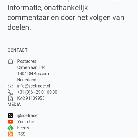
informatie, onafhankelijk
commentaar en door het volgen van
doelen.
CONTACT
Postadres:
Olmenlaan 144
1404 DH Bussum
Nederland
info@scetrader.nl
+31 (0)6 - 29 01 69 30
KvK: 91139953
MEDIA
@scetrader
YouTube
Feedly
RSS