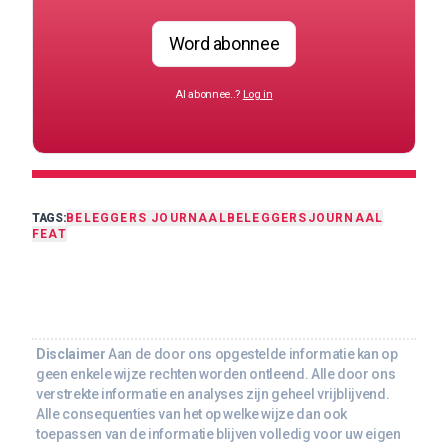
Word abonnee
Al abonnee..?
Log in
TAGS:
BELEGGERS JOURNAAL
BELEGGERSJOURNAAL
FEAT
Disclaimer
Aan de door ons opgestelde informatie kan op
geen enkele wijze rechten worden ontleend. Alle door ons
verstrekte informatie en analyses zijn geheel vrijblijvend.
Alle consequenties van het op welke wijze dan ook
toepassen van de informatie blijven volledig voor uw eigen