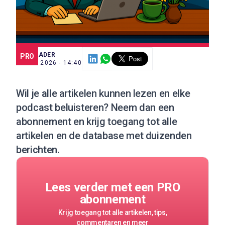
SCE TRADER
PRO
14 MEI 2026 - 14:40
Wil je alle artikelen kunnen lezen en elke
podcast beluisteren?
Neem dan een
abonnement
en krijg toegang tot alle
artikelen en de database met duizenden
berichten.
Lees verder met een PRO
abonnement
Krijg toegang tot alle artikelen, tips,
commentaren en meer