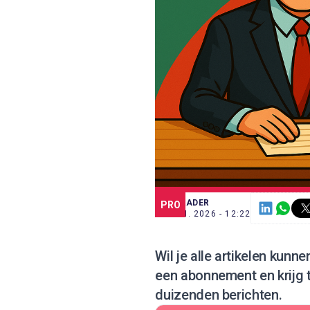
SCE TRADER
PRO
12 JUN. 2026 - 12:22
Wil je alle artikelen kunn
een abonnement
en krijg
duizenden berichten.