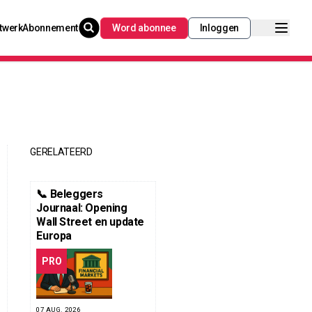
twerk
Abonnement
Word abonnee
Inloggen
GERELATEERD
📞 Beleggers
Journaal: Opening
Wall Street en update
Europa
PRO
07 AUG. 2026