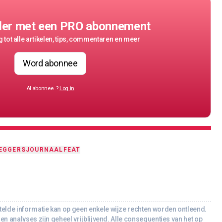
der met een PRO abonnement
 tot alle artikelen, tips, commentaren en meer
Word abonnee
Al abonnee..?
Log in
EGGERSJOURNAAL
FEAT
lde informatie kan op geen enkele wijze rechten worden ontleend.
en analyses zijn geheel vrijblijvend. Alle consequenties van het op