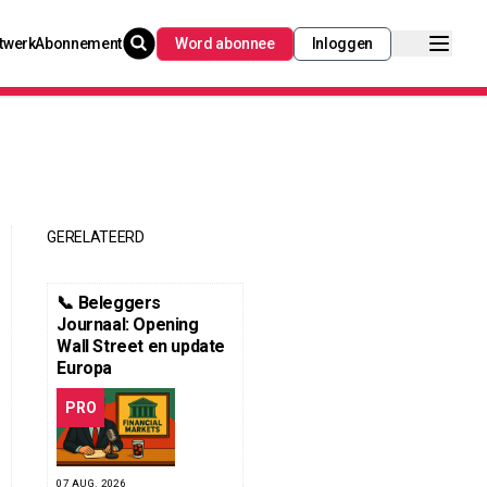
twerk
Abonnement
Word abonnee
Inloggen
GERELATEERD
📞 Beleggers
Journaal: Opening
Wall Street en update
Europa
PRO
07 AUG. 2026