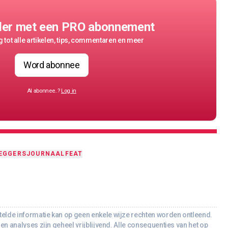
der met een PRO abonnement
 tot alle artikelen, tips, commentaren en meer
Word abonnee
Al abonnee..?
Log in
EGGERSJOURNAAL
FEAT
lde informatie kan op geen enkele wijze rechten worden ontleend.
en analyses zijn geheel vrijblijvend. Alle consequenties van het op