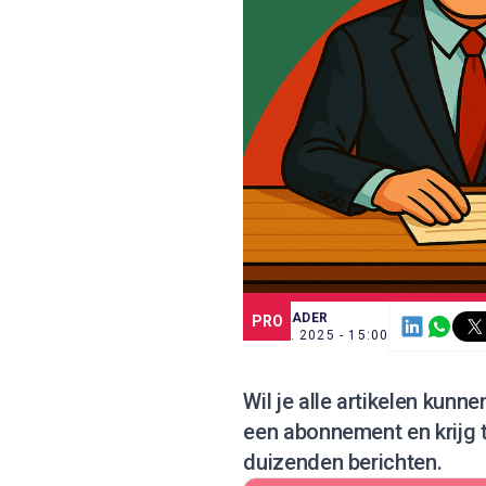
SCE TRADER
PRO
11 SEP. 2025 - 15:00
Wil je alle artikelen kunn
een abonnement
en krijg
duizenden berichten.