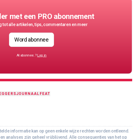
der met een PRO abonnement
 tot alle artikelen, tips, commentaren en meer
Word abonnee
Al abonnee..?
Log in
EGGERSJOURNAAL
FEAT
lde informatie kan op geen enkele wijze rechten worden ontleend.
en analyses zijn geheel vrijblijvend. Alle consequenties van het op