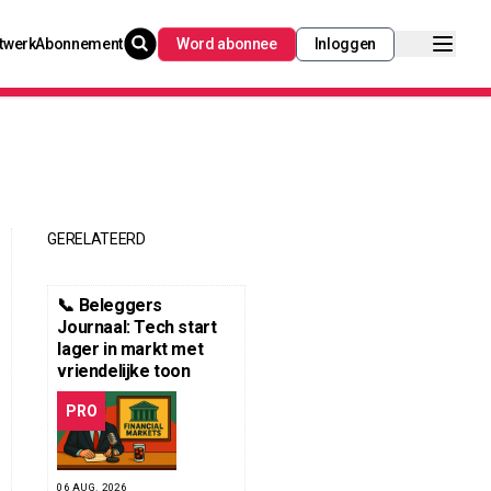
twerk
Abonnement
Word abonnee
Inloggen
GERELATEERD
📞 Beleggers
Journaal: Tech start
lager in markt met
vriendelijke toon
PRO
06 AUG. 2026