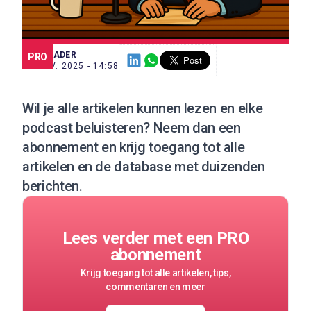
SCE TRADER
PRO
10 NOV. 2025 - 14:58
Wil je alle artikelen kunnen lezen en elke
podcast beluisteren?
Neem dan een
abonnement
en krijg toegang tot alle
artikelen en de database met duizenden
berichten.
Lees verder met een PRO
abonnement
Krijg toegang tot alle artikelen, tips,
commentaren en meer