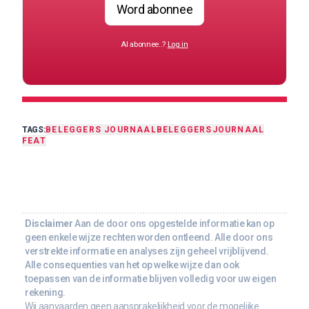
Word abonnee
Al abonnee..?
Log in
TAGS:
BELEGGERS JOURNAAL
BELEGGERSJOURNAAL
FEAT
Disclaimer
Aan de door ons opgestelde informatie kan op
geen enkele wijze rechten worden ontleend. Alle door ons
verstrekte informatie en analyses zijn geheel vrijblijvend.
Alle consequenties van het op welke wijze dan ook
toepassen van de informatie blijven volledig voor uw eigen
rekening.
Wij aanvaarden geen aansprakelijkheid voor de mogelijke