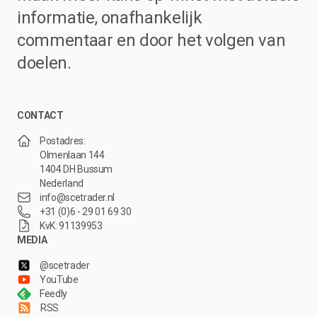
informatie, onafhankelijk
commentaar en door het volgen van
doelen.
CONTACT
Postadres:
Olmenlaan 144
1404 DH Bussum
Nederland
info@scetrader.nl
+31 (0)6 - 29 01 69 30
KvK: 91139953
MEDIA
@scetrader
YouTube
Feedly
RSS