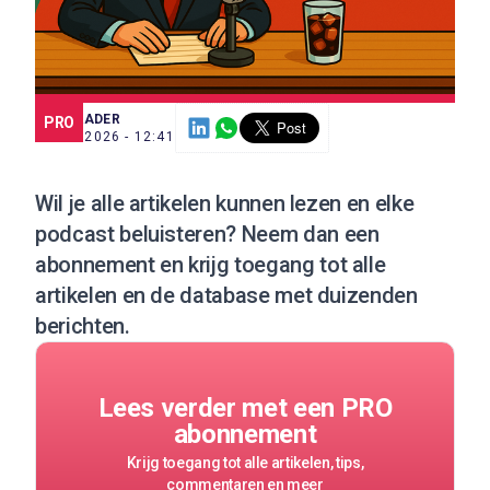
SCE TRADER
PRO
9 JUL. 2026 - 12:41
Wil je alle artikelen kunnen lezen en elke
podcast beluisteren?
Neem dan een
abonnement
en krijg toegang tot alle
artikelen en de database met duizenden
berichten.
Lees verder met een PRO
abonnement
Krijg toegang tot alle artikelen, tips,
commentaren en meer