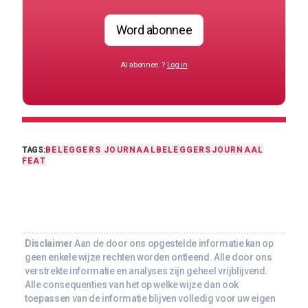
Word abonnee
Al abonnee..?
Log in
TAGS:
BELEGGERS JOURNAAL
BELEGGERSJOURNAAL
FEAT
Disclaimer
Aan de door ons opgestelde informatie kan op
geen enkele wijze rechten worden ontleend. Alle door ons
verstrekte informatie en analyses zijn geheel vrijblijvend.
Alle consequenties van het op welke wijze dan ook
toepassen van de informatie blijven volledig voor uw eigen