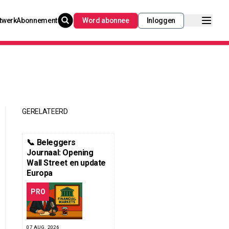
twerk
Abonnement
Word abonnee
Inloggen
GERELATEERD
📞 Beleggers
Journaal: Opening
Wall Street en update
Europa
PRO
07 AUG. 2026