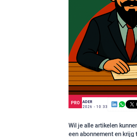
SCE TRADER
PRO
8 JUL. 2026 - 10:33
Wil je alle artikelen kunn
een abonnement
en krijg