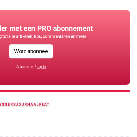
der met een PRO abonnement
 tot alle artikelen, tips, commentaren en meer
Word abonnee
Al abonnee..?
Log in
EGGERSJOURNAAL
FEAT