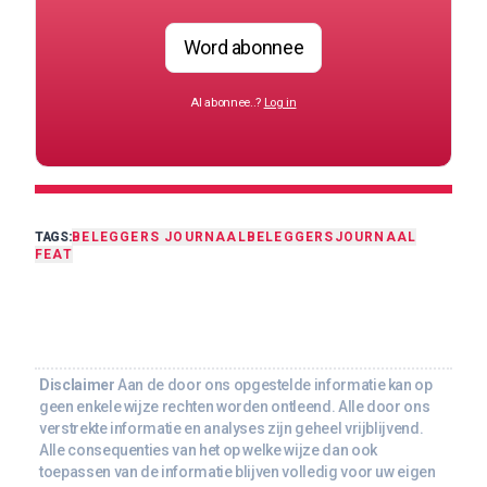
Word abonnee
Al abonnee..?
Log in
TAGS:
BELEGGERS JOURNAAL
BELEGGERSJOURNAAL
FEAT
Disclaimer
Aan de door ons opgestelde informatie kan op
geen enkele wijze rechten worden ontleend. Alle door ons
verstrekte informatie en analyses zijn geheel vrijblijvend.
Alle consequenties van het op welke wijze dan ook
toepassen van de informatie blijven volledig voor uw eigen