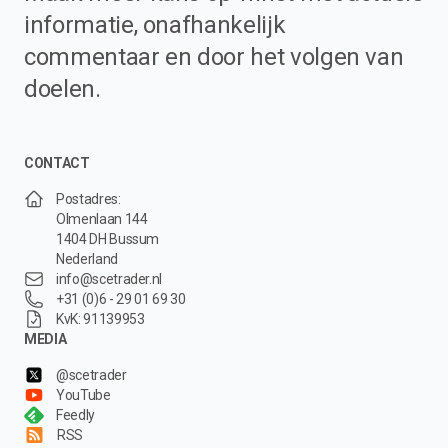
informatie, onafhankelijk
commentaar en door het volgen van
doelen.
CONTACT
Postadres:
Olmenlaan 144
1404 DH Bussum
Nederland
info@scetrader.nl
+31 (0)6 - 29 01 69 30
KvK: 91139953
MEDIA
@scetrader
YouTube
Feedly
RSS