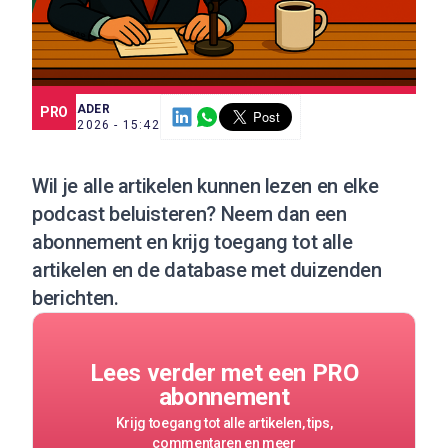
SCE TRADER
PRO
8 JUL. 2026 - 15:42
Wil je alle artikelen kunnen lezen en elke
podcast beluisteren?
Neem dan een
abonnement
en krijg toegang tot alle
artikelen en de database met duizenden
berichten.
Lees verder met een PRO
abonnement
Krijg toegang tot alle artikelen, tips,
commentaren en meer