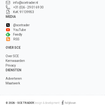
info@scetrader.nl
+31 (0)6 - 29 01 69 30
KvK: 91139953
MEDIA
@scetrader
YouTube
Feedly
RSS
OVER SCE
Over SCE
Kernwaarden
Privacy
DIENSTEN
Adverteren
Maatwerk
© 2026 - SCE TRADER
Design & development:
holybean