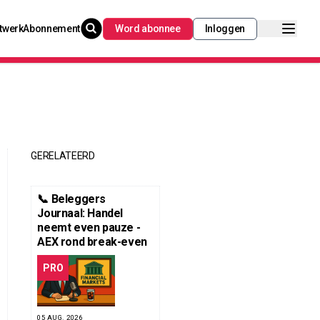
twerk
Abonnement
Word abonnee
Inloggen
GERELATEERD
📞 Beleggers
Journaal: Handel
neemt even pauze -
AEX rond break-even
PRO
05 AUG. 2026