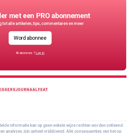
der met een PRO abonnement
 tot alle artikelen, tips, commentaren en meer
Word abonnee
Al abonnee..?
Log in
EGGERSJOURNAAL
FEAT
lde informatie kan op geen enkele wijze rechten worden ontleend.
en analyses zijn geheel vrijblijvend. Alle consequenties van het op