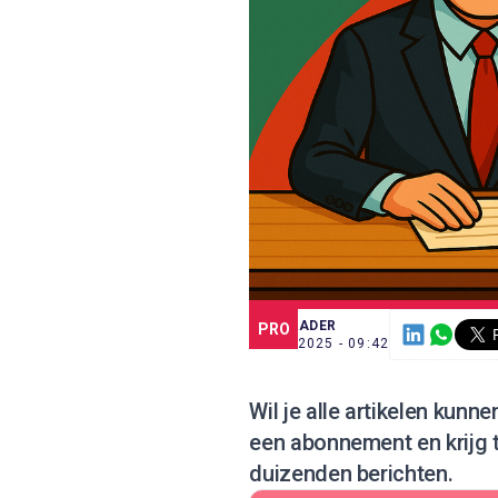
SCE TRADER
PRO
3 SEP. 2025 - 09:42
Wil je alle artikelen kunn
een abonnement
en krijg
duizenden berichten.