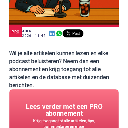
SCE TRADER
PRO
3 JUL. 2026 - 11:42
Wil je alle artikelen kunnen lezen en elke
podcast beluisteren?
Neem dan een
abonnement
en krijg toegang tot alle
artikelen en de database met duizenden
berichten.
Lees verder met een PRO
abonnement
Krijg toegang tot alle artikelen, tips,
commentaren en meer