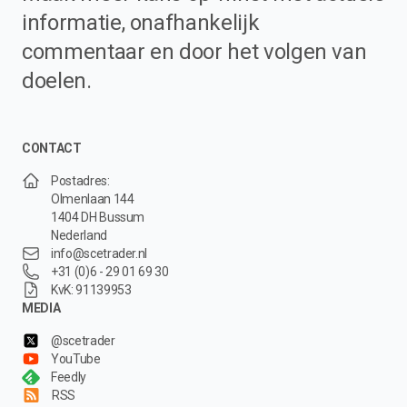
informatie, onafhankelijk
commentaar en door het volgen van
doelen.
CONTACT
Postadres:
Olmenlaan 144
1404 DH Bussum
Nederland
info@scetrader.nl
+31 (0)6 - 29 01 69 30
KvK: 91139953
MEDIA
@scetrader
YouTube
Feedly
RSS