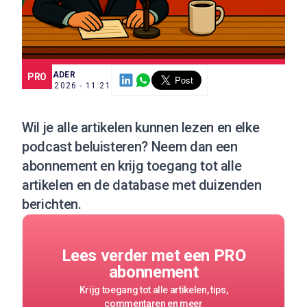
SCE TRADER
PRO
3 JUN. 2026 - 11:21
Wil je alle artikelen kunnen lezen en elke
podcast beluisteren?
Neem dan een
abonnement
en krijg toegang tot alle
artikelen en de database met duizenden
berichten.
Lees verder met een PRO
abonnement
Krijg toegang tot alle artikelen, tips,
commentaren en meer