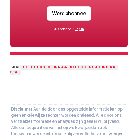
Word abonnee
Al abonnee..?
Log in
TAGS:
BELEGGERS JOURNAAL
BELEGGERSJOURNAAL
FEAT
Disclaimer
Aan de door ons opgestelde informatie kan op
geen enkele wijze rechten worden ontleend. Alle door ons
verstrekte informatie en analyses zijn geheel vrijblijvend.
Alle consequenties van het op welke wijze dan ook
toepassen van de informatie blijven volledig voor uw eigen