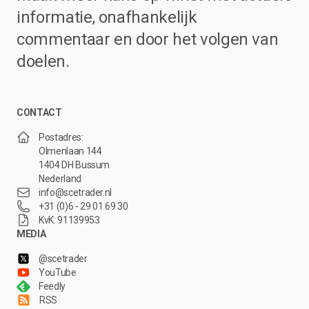
informatie, onafhankelijk
commentaar en door het volgen van
doelen.
CONTACT
Postadres:
Olmenlaan 144
1404 DH Bussum
Nederland
info@scetrader.nl
+31 (0)6 - 29 01 69 30
KvK: 91139953
MEDIA
@scetrader
YouTube
Feedly
RSS