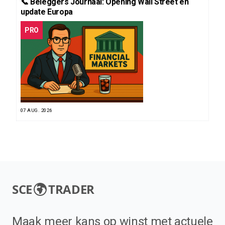
📞 Beleggers Journaal: Opening Wall Street en
update Europa
PRO
07 AUG. 2026
SCE
TRADER
Maak meer kans op winst met actuele