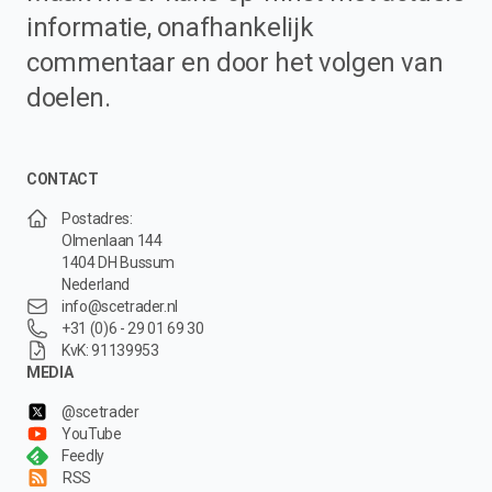
informatie, onafhankelijk
commentaar en door het volgen van
doelen.
CONTACT
Postadres:
Olmenlaan 144
1404 DH Bussum
Nederland
info@scetrader.nl
+31 (0)6 - 29 01 69 30
KvK: 91139953
MEDIA
@scetrader
YouTube
Feedly
RSS