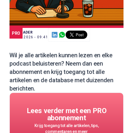
SCE TRADER
PRO
3 JUN. 2026 - 09:41
Wil je alle artikelen kunnen lezen en elke
podcast beluisteren?
Neem dan een
abonnement
en krijg toegang tot alle
artikelen en de database met duizenden
berichten.
Lees verder met een PRO
abonnement
Krijg toegang tot alle artikelen, tips,
commentaren en meer