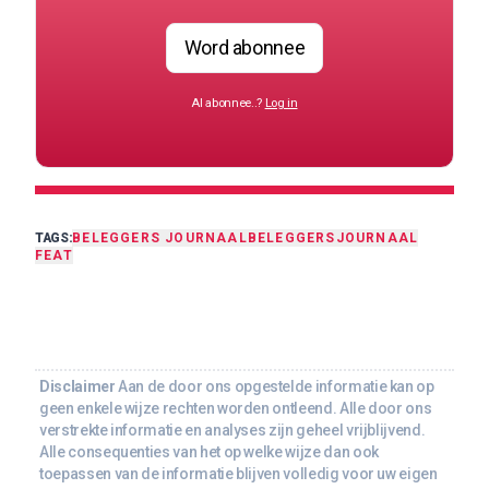
Word abonnee
Al abonnee..?
Log in
TAGS:
BELEGGERS JOURNAAL
BELEGGERSJOURNAAL
FEAT
Disclaimer
Aan de door ons opgestelde informatie kan op
geen enkele wijze rechten worden ontleend. Alle door ons
verstrekte informatie en analyses zijn geheel vrijblijvend.
Alle consequenties van het op welke wijze dan ook
toepassen van de informatie blijven volledig voor uw eigen