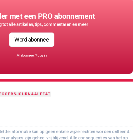
der met een PRO abonnement
 tot alle artikelen, tips, commentaren en meer
Word abonnee
Al abonnee..?
Log in
EGGERSJOURNAAL
FEAT
lde informatie kan op geen enkele wijze rechten worden ontleend.
en analyses zijn geheel vrijblijvend. Alle consequenties van het op