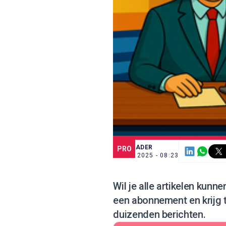
SCE TRADER
PRO
2 DEC. 2025 - 08:23
Wil je alle artikelen kunn
een abonnement
en krijg
duizenden berichten.