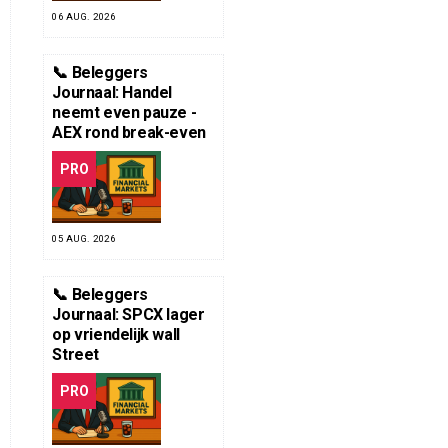
06 AUG. 2026
📞 Beleggers
Journaal: Handel
neemt even pauze -
AEX rond break-even
PRO
05 AUG. 2026
📞 Beleggers
Journaal: SPCX lager
op vriendelijk wall
Street
PRO