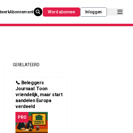
twerk
Abonnement
Word abonnee
Inloggen
GERELATEERD
📞 Beleggers
Journaal: Toon
vriendelijk, maar start
aandelen Europa
verdeeld
PRO