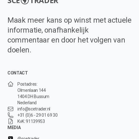
SCE
TRADER
Maak meer kans op winst met actuele
informatie, onafhankelijk
commentaar en door het volgen van
doelen.
CONTACT
Postadres:
Olmenlaan 144
1404 DH Bussum
Nederland
info@scetrader.nl
+31 (0)6 - 29 01 69 30
KvK: 91139953
MEDIA
@scetrader