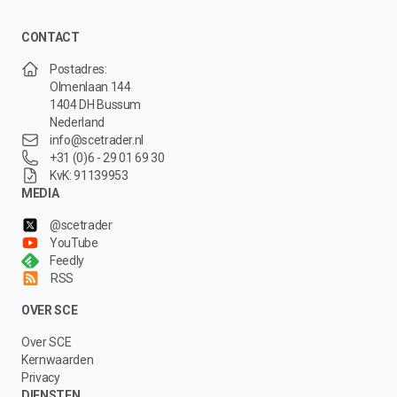
CONTACT
Postadres:
Olmenlaan 144
1404 DH Bussum
Nederland
info@scetrader.nl
+31 (0)6 - 29 01 69 30
KvK: 91139953
MEDIA
@scetrader
YouTube
Feedly
RSS
OVER SCE
Over SCE
Kernwaarden
Privacy
DIENSTEN