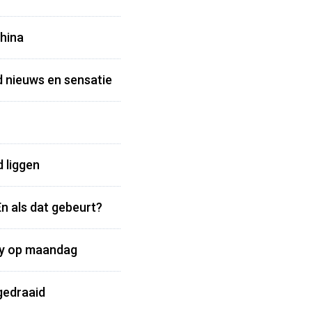
China
 nieuws en sensatie
 liggen
n als dat gebeurt?
ly op maandag
gedraaid