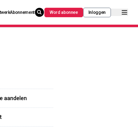
twerk
Abonnement
Word abonnee
Inloggen
ze aandelen
t