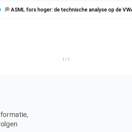
💭 ASML fors hoger: de technische analyse op de V
1 / 1
formatie,
volgen