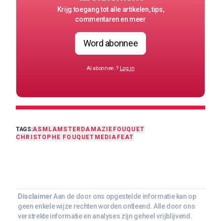
Krijg toegang tot alle artikelen, tips,
commentaren en meer
Word abonnee
Al abonnee..?
Log in
TAGS:
ASML
AMSTERDAM
AZIE
FOUQUET
CHRISTOPHE FOUQUET
MEDIA
FEAT
Disclaimer
Aan de door ons opgestelde informatie kan op
geen enkele wijze rechten worden ontleend. Alle door ons
verstrekte informatie en analyses zijn geheel vrijblijvend.