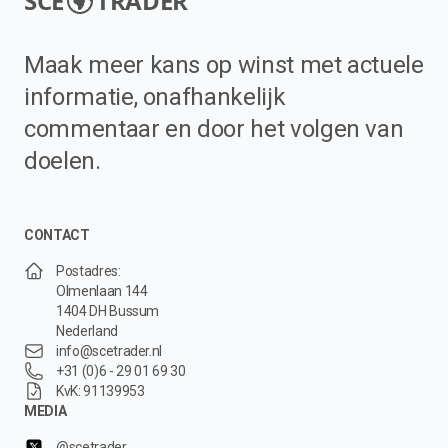
SCE
TRADER
Maak meer kans op winst met actuele
informatie, onafhankelijk
commentaar en door het volgen van
doelen.
CONTACT
Postadres:
Olmenlaan 144
1404 DH Bussum
Nederland
info@scetrader.nl
+31 (0)6 - 29 01 69 30
KvK: 91139953
MEDIA
@scetrader