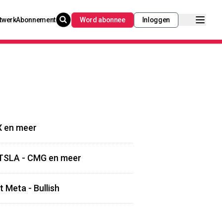
twerk
Abonnement
Word abonnee
Inloggen
X en meer
- TSLA - CMG en meer
t Meta - Bullish