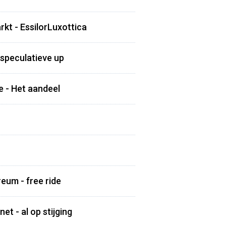
kt - EssilorLuxottica
 speculatieve up
e - Het aandeel
eum - free ride
t - al op stijging