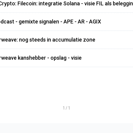
ypto: Filecoin: integratie Solana - visie FIL als belegg
dcast - gemixte signalen - APE - AR - AGIX
rweave: nog steeds in accumulatie zone
rweave kanshebber - opslag - visie
1 / 1