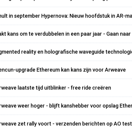
ult in september Hypernova: Nieuw hoofdstuk in AR-mar
kt kans om te verdubbelen in een paar jaar - Gaan naar
gmented reality en holografische waveguide technologi
encun-upgrade Ethereum kan kans zijn voor Arweave
weave laatste tijd uitblinker - free ride creëren
rweave weer hoger - blijft kanshebber voor opslag Ether
rweave zet rally voort - verzenden berichten op AO testne