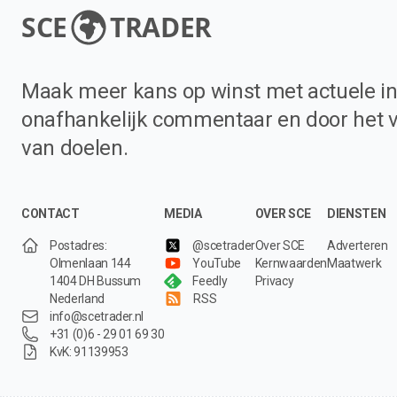
SCE
TRADER
Maak meer kans op winst met actuele in
onafhankelijk commentaar en door het 
van doelen.
CONTACT
MEDIA
OVER SCE
DIENSTEN
Postadres:
@scetrader
Over SCE
Adverteren
Olmenlaan 144
YouTube
Kernwaarden
Maatwerk
1404 DH Bussum
Feedly
Privacy
Nederland
RSS
info@scetrader.nl
+31 (0)6 - 29 01 69 30
KvK: 91139953