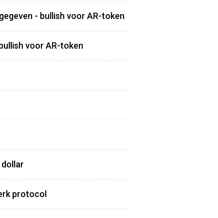
jgegeven - bullish voor AR-token
bullish voor AR-token
 dollar
terk protocol