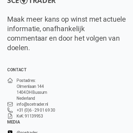
SCE
TRADER
Maak meer kans op winst met actuele
informatie, onafhankelijk
commentaar en door het volgen van
doelen.
CONTACT
Postadres:
Olmenlaan 144
1404 DH Bussum
Nederland
info@scetrader.nl
+31 (0)6 - 29 01 69 30
KvK: 91139953
MEDIA
@scetrader