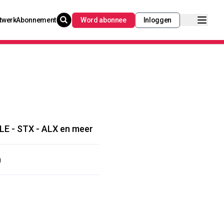
twerk
Abonnement
Word abonnee
Inloggen
LE - STX - ALX en meer
n