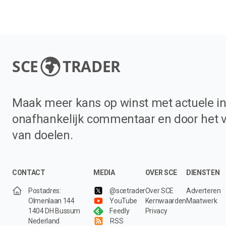
SCE
TRADER
Maak meer kans op winst met actuele in
onafhankelijk commentaar en door het 
van doelen.
CONTACT
MEDIA
OVER SCE
DIENSTEN
Postadres:
@scetrader
Over SCE
Adverteren
Olmenlaan 144
YouTube
Kernwaarden
Maatwerk
1404 DH Bussum
Feedly
Privacy
Nederland
RSS