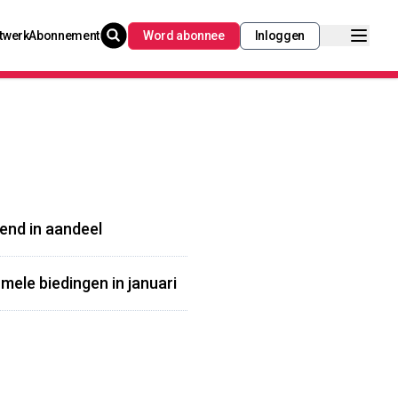
twerk
Abonnement
Word abonnee
Inloggen
rend in aandeel
mele biedingen in januari