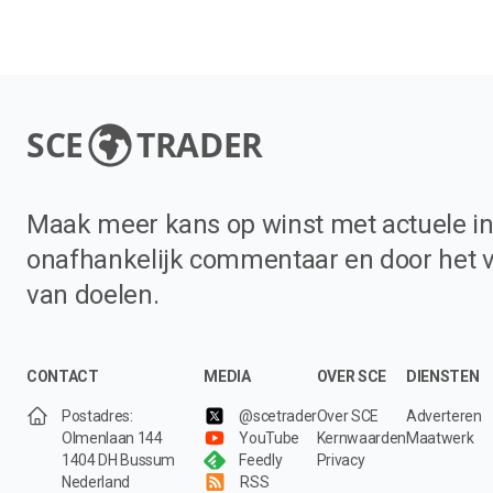
SCE
TRADER
Maak meer kans op winst met actuele in
onafhankelijk commentaar en door het 
van doelen.
CONTACT
MEDIA
OVER SCE
DIENSTEN
Postadres:
@scetrader
Over SCE
Adverteren
Olmenlaan 144
YouTube
Kernwaarden
Maatwerk
1404 DH Bussum
Feedly
Privacy
Nederland
RSS